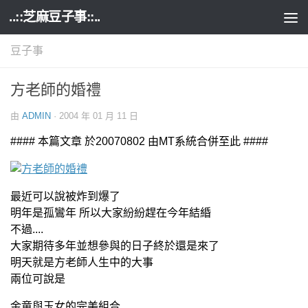
..::芝麻豆子事::..
Skip to content
豆子事
方老師的婚禮
由
ADMIN
·
2004 年 01 月 11 日
#### 本篇文章 於20070802 由MT系統合併至此 ####
最近可以說被炸到爆了
明年是孤鸞年 所以大家紛紛趕在今年結緍
不過....
大家期待多年並想參與的日子終於還是來了
明天就是方老師人生中的大事
兩位可說是
金童與玉女的完美組合