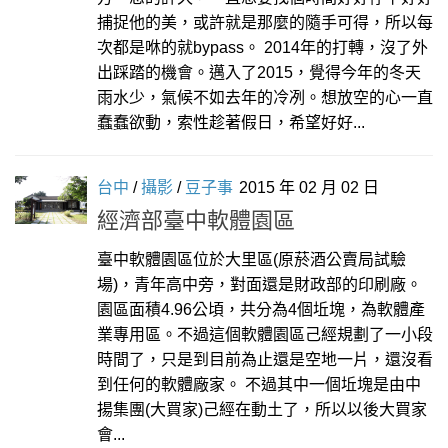
捕捉他的美，或許就是那麼的隨手可得，所以每
次都是咻的就bypass。 2014年的打轉，沒了外
出踩踏的機會。邁入了2015，覺得今年的冬天
雨水少，氣候不如去年的冷冽。想放空的心一直
蠢蠢欲動，索性趁著假日，希望好好...
台中
/
攝影
/
豆子事
2015 年 02 月 02 日
經濟部臺中軟體園區
臺中軟體園區位於大里區(原菸酒公賣局試驗
場)，青年高中旁，對面還是財政部的印刷廠。
園區面積4.96公頃，共分為4個坵塊，為軟體產
業專用區。不過這個軟體園區己經規劃了一小段
時間了，只是到目前為止還是空地一片，還沒看
到任何的軟體廠家。 不過其中一個坵塊是由中
揚集團(大買家)己經在動土了，所以以後大買家
會...