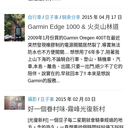
自行車
/
豆子事
/
騎乘分享
2015 年 04 月 17 日
Garmin Edge 1000 & 火炎山林道
2009年1月份買的Garmin Oregen 400T在最近
突然發現橡膠制的電源開關居然裂了,導置無法
防水也不方便開關… 想想用了6年多了,陪著我
上山下海的,不論騎自行車、登山、騎機車、汽
車,本島、離島、出國,只要一出門,絕少不了它的
陪伴。說實在的,早就回本了!! 本來是想說
Garmin的服務...
攝影
/
豆子事
2015 年 02 月 03 日
好一個眷村味-霧峰光復新村
[光復新村] 一個豆子每二星期就會騎車經過的地
方。念的許久，一直想要找個時間好好停下好好