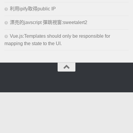
利用ipify取得public IP
漂亮的javscript 彈跳視窗:sweetalert2
Vue.js:Templates should only be responsible for
mapping the state to the UI.