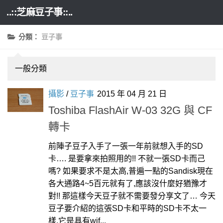
..::芝麻豆子事::..
Skip to content
分類：
豆子事
一般分類
攝影
/
豆子事
2015 年 04 月 21 日
Toshiba FlashAir W-03 32G 與 CF
轉卡
前陣子豆子入手了一張一年前就想入手的SD
卡…. 是要拿來拍照用的!! 不就一張SD卡而己
嗎? 如果要求不是太高,普遍一點的Sandisk現在
各大通路4~5百元就有了,應該沒什麼好猶豫才
對!! 那這樣今天豆子就不需要發分享文了… 今天
豆子要介紹的這張SD卡和平時的SD卡不太一
樣,它是具有wif...