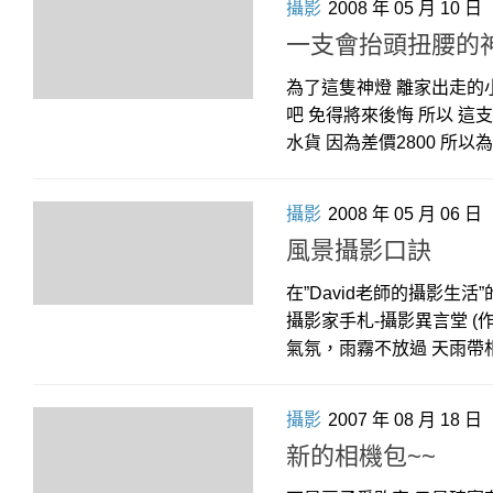
攝影
2008 年 05 月 10 日
一支會抬頭扭腰的
為了這隻神燈 離家出走的小
吧 免得將來後悔 所以 這支
水貨 因為差價2800 所
攝影
2008 年 05 月 06 日
風景攝影口訣
在”David老師的攝影生活
攝影家手札-攝影異言堂 (作
氣氛，雨霧不放過 天雨帶相
攝影
2007 年 08 月 18 日
新的相機包~~