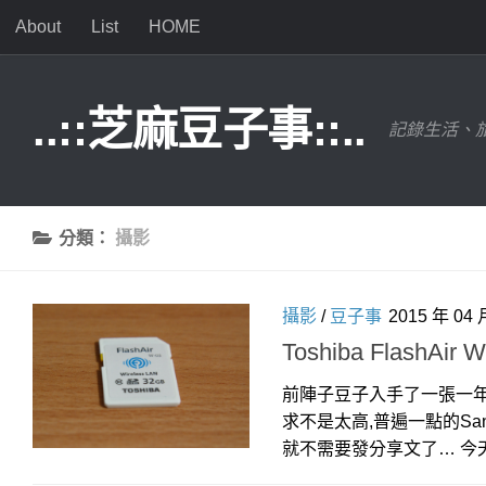
About
List
HOME
Skip to content
..::芝麻豆子事::..
記錄生活、旅
分類：
攝影
攝影
/
豆子事
2015 年 04 
Toshiba FlashAir
前陣子豆子入手了一張一年前
求不是太高,普遍一點的Sa
就不需要發分享文了… 今天