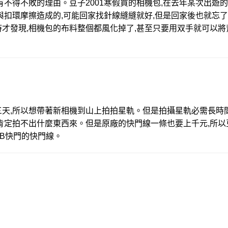
有不得不敗的理由。豆子2001寒假買的相機包,在去年某次出遊
與扣環摩擦造成的,可能回家找針線縫縫就好,但是回家後也就忘
才發現,相機包的布料整個都風化掉了,甚至只要用双手就可以將
三天,所以想帶著新相機到山上拍拍星軌。但是拍攝星軌必需長時
肯定拍不出什麼東西來。但是原廠的快門線一條也要上千元,所以
有B快門的快門線。