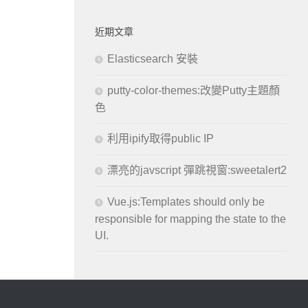
近期文章
Elasticsearch 安裝
putty-color-themes:改變Putty主題顏
色
利用ipify取得public IP
漂亮的javscript 彈跳視窗:sweetalert2
Vue.js:Templates should only be
responsible for mapping the state to the
UI.