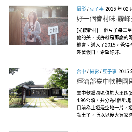
攝影
/
豆子事
2015 年 02 
好一個眷村味-霧峰
[光復新村] 一個豆子每
他的美，或許就是那麼的隨手
機會。邁入了2015，覺
趁著假日，希望好好...
台中
/
攝影
/
豆子事
2015 
經濟部臺中軟體園
臺中軟體園區位於大里區(
4.96公頃，共分為4個
目前為止還是空地一片，還
動土了，所以以後大買家會.