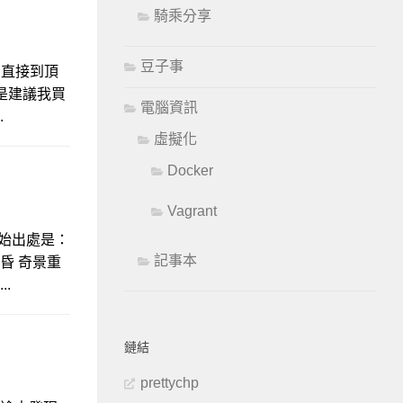
騎乘分享
豆子事
 直接到頂
娘是建議我買
電腦資訊
.
虛擬化
Docker
Vagrant
原始出處是：
記事本
晨昏 奇景重
.
鏈結
prettychp