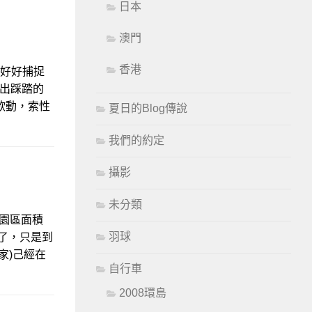
日本
澳門
香港
下好好捕捉
外出踩踏的
欲動，索性
夏日的Blog傳說
我們的約定
攝影
未分類
園區面積
羽球
間了，只是到
家)己經在
自行車
2008環島