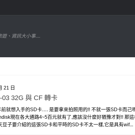
遊、資訊大小事....
月 21 日
 W-03 32G 與 CF 轉卡
就想入手的SD卡…. 是要拿來拍照用的!! 不就一張SD卡而己嗎
ndisk現在各大通路4~5百元就有了,應該沒什麼好猶豫才對!! 那
豆子要介紹的這張SD卡和平時的SD卡不太一樣,它是具有wif...