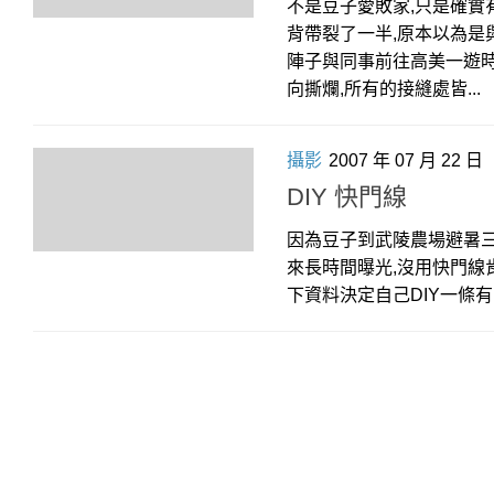
不是豆子愛敗家,只是確實
背帶裂了一半,原本以為是
陣子與同事前往高美一遊時
向撕爛,所有的接縫處皆...
攝影
2007 年 07 月 22 日
DIY 快門線
因為豆子到武陵農場避暑
來長時間曝光,沒用快門線
下資料決定自己DIY一條