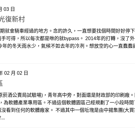
月 03 日
光復新村
二星期就會騎車經過的地方。念的許久，一直想要找個時間好好停
可得，所以每次都是咻的就bypass。 2014年的打轉，沒了
得今年的冬天雨水少，氣候不如去年的冷冽。想放空的心一直蠢蠢
年 02 月 02 日
區
原菸酒公賣局試驗場)，青年高中旁，對面還是財政部的印刷廠。
坵塊，為軟體產業專用區。不過這個軟體園區己經規劃了一小段時
沒看到任何的軟體廠家。 不過其中一個坵塊是由中揚集團(大買
..