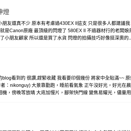
神燈
朋友還真不少 原本有考慮過430EX II這支 只是很多人都建議我
就是Canon原廠 最頂級的閃燈了 580EX II 不過器材行的老闆
以為了小朋友顧家 所以還是買了水貨 閃燈的拍攝技巧好像挺深奧的..
”的blog看到的 很讚,趕緊收藏 我看要印個幾份 將家中全貼滿~~ 
者：nikonguy) 大景靠勤跑，睡前看氣象 正午沒好光，好光在
機，傍晚等放晴 大底加慢片，腳架快門線 變焦易耀光，儘量用..