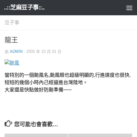
..::芝麻豆子事::..
Skip to content
豆子事
龍王
由
ADMIN
·
2005 年 10 月 01 日
蠻特別的一個颱風名,颱風眼也超級明顯的,行進速度也很快,
短短的幾個小時內己經逼進台灣陸地。
大家還是快點做好防颱準備~~~
您可能也會喜歡…