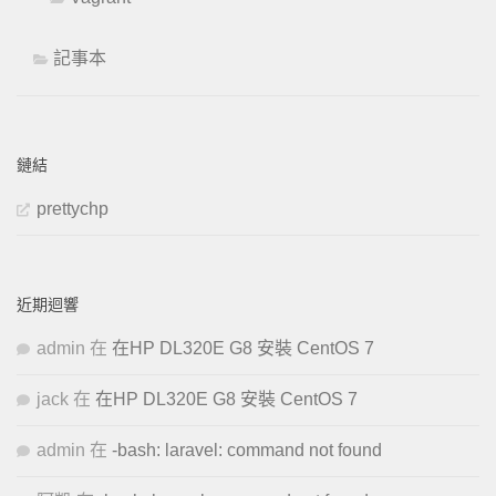
記事本
鏈結
prettychp
近期迴響
admin
在
在HP DL320E G8 安裝 CentOS 7
jack
在
在HP DL320E G8 安裝 CentOS 7
admin
在
-bash: laravel: command not found