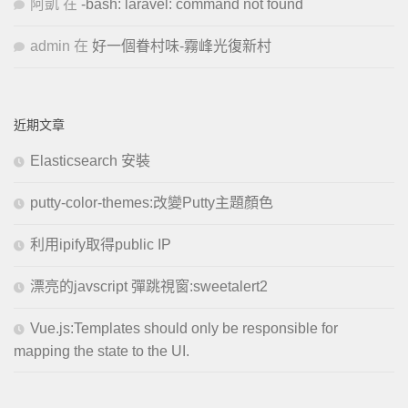
阿凱
在
-bash: laravel: command not found
admin
在
好一個眷村味-霧峰光復新村
近期文章
Elasticsearch 安裝
putty-color-themes:改變Putty主題顏色
利用ipify取得public IP
漂亮的javscript 彈跳視窗:sweetalert2
Vue.js:Templates should only be responsible for
mapping the state to the UI.