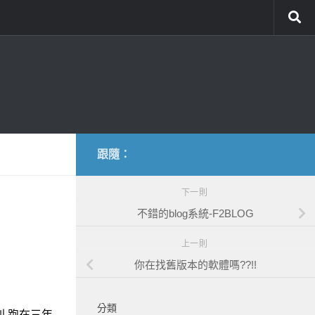
跟隨：
下一則
不錯的blog系統-F2BLOG
上一則
你在找舊版本的軟體嗎??!!
分類
利,跑在三年