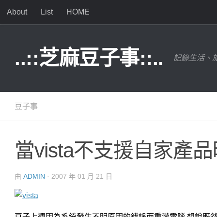
About
List
HOME
Skip to content
..::芝麻豆子事::..
記錄生活、旅
豆子事
當vista不支援自家產品
由
ADMIN
·
2007 年 01 月 21 日
豆子上週因為系統發生不明原因的錯誤而重灌電腦,想說既然要