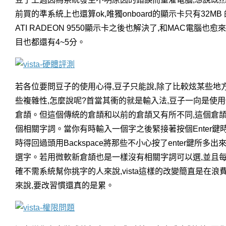
前買的準系統上也還算ok,唯獨onboard的顯示卡只有32MB
ATI RADEON 9550顯示卡之後也解決了,和MAC電腦
目也都還有4~5分。
若各位要問豆子的使用心得,豆子只能說,除了比較炫某些地方
些複雜性,怎麼說呢?首當其衝的就是輸入法,豆子一向是使用
倉頡。但這個傳統的倉頡和以前的倉頡又有所不同,這個倉
個相關字詞。當你有時輸入一個字之後緊接著按個Enter
時得回過頭用Backspace將那些不小心按了enter鍵
選字。若用微軟新倉頡也是一樣沒有相關字詞可以選,並且每
確不需系統幫你挑字的人來說,vista這樣的改變簡直是在
來說,要改習慣還真的是累。