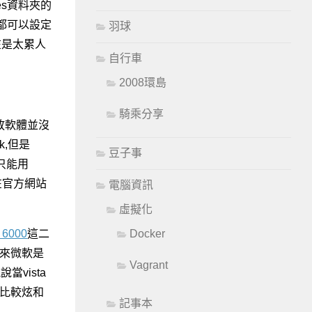
es資料夾的
些都可以設定
羽球
在是太累人
自行車
2008環島
騎乘分享
放軟體並沒
k,但是
豆子事
就只能用
,在官方網站
電腦資訊
虛擬化
Docker
 6000
這二
看來微軟是
Vagrant
vista
在比較炫和
記事本