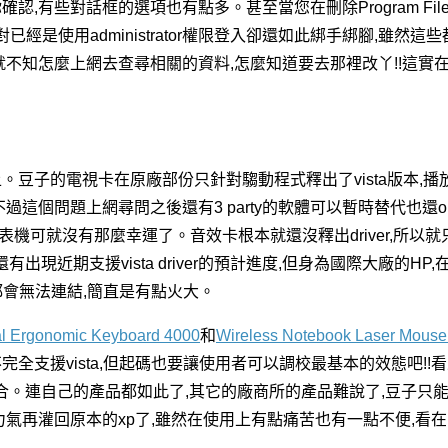
,有些對話框的選項也有點多。甚至當您在刪除Program Fil
是使用administrator權限登入卻還如此綁手綁腳,雖然這
就不知怎麼上網去查尋相關的資料,怎麼知道要去那裡改丫!!這實
豆子的電視卡在原廠部份只針對騶動程式釋出了vista版本,播
這個問題上網尋問之後還有3 party的軟體可以暫時替代也還o
 1010的雷射印表機可就沒有那麼幸運了。音效卡根本就還沒釋出driver,所以
還有出現近期支援vista driver的預計進度,但身為國際大廠的HP
都會無法連結,簡直是有點火大。
al Ergonomic Keyboard 4000
和
Wireless Notebook Laser Mouse
全支援vista,但起碼也要讓使用者可以調校最基本的效態吧!!
組合。連自己的產品都如此了,其它的廠商所的產品難說了,豆子只能說當
力氣再灌回原本的xp了,雖然在使用上有點痛苦也有一點不便,看