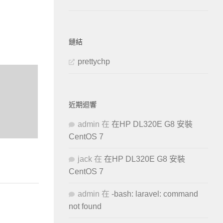
鏈結
prettychp
近期迴響
admin
在
在HP DL320E G8 安裝
CentOS 7
jack
在
在HP DL320E G8 安裝
CentOS 7
admin
在
-bash: laravel: command
not found