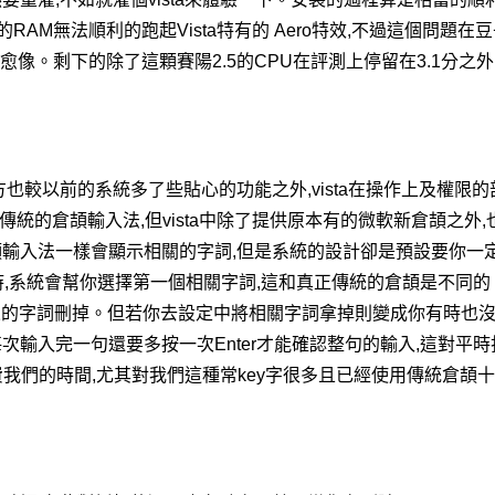
 的RAM無法順利的跑起Vista特有的 Aero特效,不過這個問題在
也愈來愈像。剩下的除了這顆賽陽2.5的CPU在評測上停留在3.1分之
也較以前的系統多了些貼心的功能之外,vista在操作上及權限
傳統的倉頡輸入法,但vista中除了提供原本有的微軟新倉頡之外,
頡輸入法一樣會顯示相關的字詞,但是系統的設計卻是預設要你一
鍵時,系統會幫你選擇第一個相關字詞,這和真正傳統的倉頡是不同
所多出來的字詞刪掉。但若你去設定中將相關字詞拿掉則變成你有時也
次輸入完一句還要多按一次Enter才能確認整句的輸入,這對平
浪費我們的時間,尤其對我們這種常key字很多且已經使用傳統倉頡