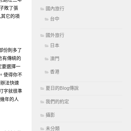
豆子敗了張
國內旅行
外,其它的項
台中
國外旅行
日本
的部份則多了
也有傳統的
澳門
定要選擇一
香港
的。使得你不
沒辦法快速
夏日的Blog傳說
時打字就很準
十幾年的人
我們的約定
攝影
未分類