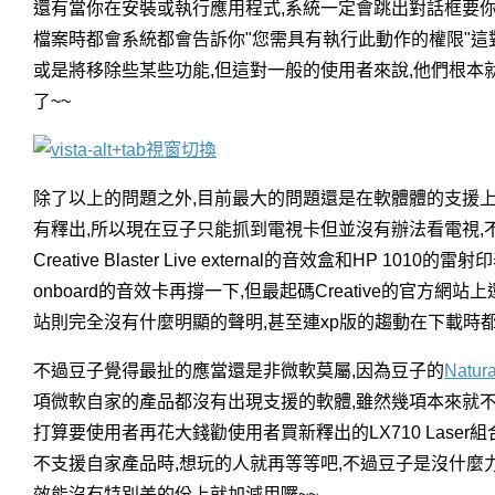
還有當你在安裝或執行應用程式,系統一定會跳出對話框要你確認
檔案時都會系統都會告訴你"您需具有執行此動作的權限"這對已經
或是將移除些某些功能,但這對一般的使用者來說,他們根本
了~~
除了以上的問題之外,目前最大的問題還是在軟體體的支援上。
有釋出,所以現在豆子只能抓到電視卡但並沒有辦法看電視,不過
Creative Blaster Live external的音效盒和HP
onboard的音效卡再撐一下,但最起碼Creative的官方網站上
站則完全沒有什麼明顯的聲明,甚至連xp版的趨動在下載時
不過豆子覺得最扯的應當還是非微軟莫屬,因為豆子的
Natur
項微軟自家的產品都沒有出現支援的軟體,雖然幾項本來就不完
打算要使用者再花大錢勸使用者買新釋出的LX710 Laser
不支援自家產品時,想玩的人就再等等吧,不過豆子是沒什麼
效能沒有特別差的份上就加減用囉~~