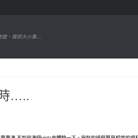
遊、資訊大小事....
時…..
重灌,不如就灌個vista來體驗一下。安裝的過程算是相當的順