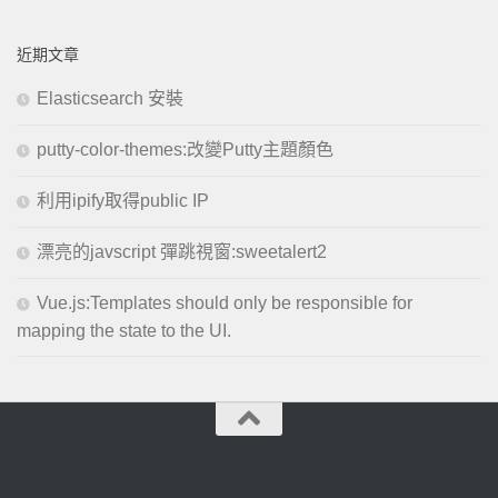
近期文章
Elasticsearch 安裝
putty-color-themes:改變Putty主題顏色
利用ipify取得public IP
漂亮的javscript 彈跳視窗:sweetalert2
Vue.js:Templates should only be responsible for
mapping the state to the UI.