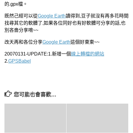
的.gpx檔。
既然己經可以從
Google Earth
讀得到,豆子就沒有再多花時間
找尋其它的軟體了,如果各位同好也有好軟體可分享的話,也
別吝嗇分享唷~~
改天再和各位分享
Google Earth
這個好東東~~
20070131-UPDATE:1.新增一個
線上轉檔的網站
2.
GPSBabel
您可能也會喜歡…