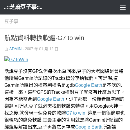
..::芝麻豆子事::..
Skip to content
豆子事
航點資料轉換軟體-G7 to win
由
ADMIN
·
2007 年 01 月 12 日
話說豆子沒有GPS,但每次出草回來,豆子的大老闆總是會將
他所屬Garmin所記錄的Tracks檔分享給我們。可是呢,這
Garmin所匯出的檔案副檔名是.gdb
Google Earth
是不吃的,
這樣一來，這些GPS的Tracks檔對豆子就沒有什麼意思了，
因為不能整合到
Google Earth
，少了那麼一份觀看航空圖的
樂趣。所以,豆子就必需找個軟體來轉檔。用Google大神一
找之後,就發現一個免費的軟體
G7 to win
,這是一個很簡單也
很輕巧的綠免軟體,其最主要的功用就是將Garmin所紀錄的
經緯度解讀出來,豆子再將它另存成
Google Earth
所認識