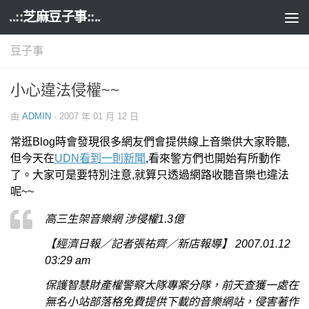
..::芝麻豆子事::..
Skip to content
豆子事
小心違法侵權~~
由
ADMIN
·
2007 年 01 月 12 日
常逛Blog時會發現很多網友們會提供線上音樂供大家聆聽,
但今天在
UDN看到一則新聞
,看來警方們也開始有所動作
了。大家可是要特別注意,就算只透過網路收聽音樂也違法
呢~~
高三生架音樂網 涉侵權1.3億
【經濟日報／記者張祐齊／新店報導】 2007.01.12
03:29 am
保護智慧財產權警察大隊專案分隊，前天查獲一處在
無名小站部落格免費提供下載的音樂網站，侵害著作