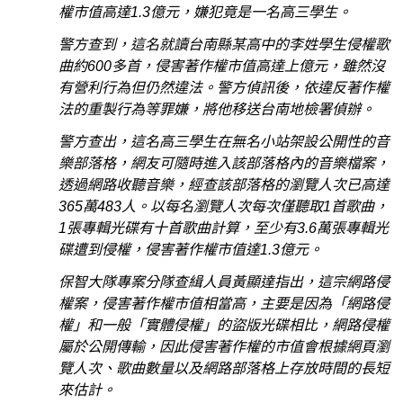
權市值高達1.3億元，嫌犯竟是一名高三學生。
警方查到，這名就讀台南縣某高中的李姓學生侵權歌
曲約600多首，侵害著作權市值高達上億元，雖然沒
有營利行為但仍然違法。警方偵訊後，依違反著作權
法的重製行為等罪嫌，將他移送台南地檢署偵辦。
警方查出，這名高三學生在無名小站架設公開性的音
樂部落格，網友可隨時進入該部落格內的音樂檔案，
透過網路收聽音樂，經查該部落格的瀏覽人次已高達
365萬483人。以每名瀏覽人次每次僅聽取1首歌曲，
1張專輯光碟有十首歌曲計算，至少有3.6萬張專輯光
碟遭到侵權，侵害著作權市值達1.3億元。
保智大隊專案分隊查緝人員黃顯達指出，這宗網路侵
權案，侵害著作權市值相當高，主要是因為「網路侵
權」和一般「實體侵權」的盜版光碟相比，網路侵權
屬於公開傳輸，因此侵害著作權的市值會根據網頁瀏
覽人次、歌曲數量以及網路部落格上存放時間的長短
來估計。