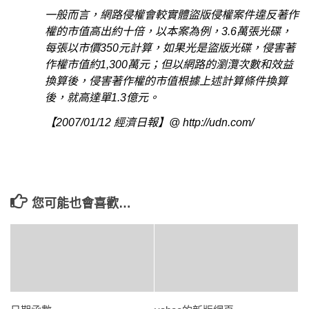
一般而言，網路侵權會較實體盜版侵權案件違反著作
權的市值高出約十倍，以本案為例，3.6萬張光碟，
每張以市價350元計算，如果光是盜版光碟，侵害著
作權市值約1,300萬元；但以網路的瀏灠次數和效益
換算後，侵害著作權的市值根據上述計算條件換算
後，就高達單1.3億元。
【2007/01/12 經濟日報】@ http://udn.com/
您可能也會喜歡…