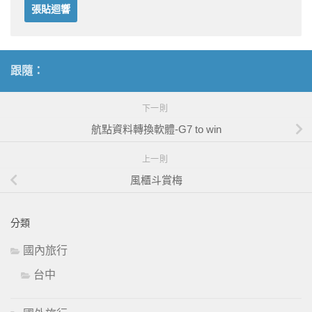
跟隨：
下一則
航點資料轉換軟體-G7 to win
上一則
風櫃斗賞梅
分類
國內旅行
台中