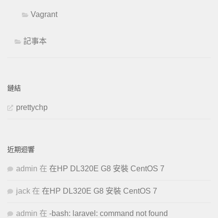
Vagrant
記事本
鏈結
prettychp
近期迴響
admin
在
在HP DL320E G8 安裝 CentOS 7
jack
在
在HP DL320E G8 安裝 CentOS 7
admin
在
-bash: laravel: command not found