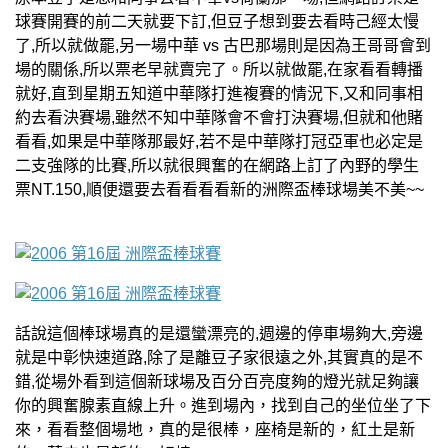
球賽開賽的前二天就要下訂,但豆子想到要去看時己經太慢
了,所以就做罷,另一場中華 vs 古巴那場則是因為王哥哥會到
場的關係,所以票老早就賣完了。所以就做罷,在家看看轉播
就好,直到星期五知道中華隊打進複賽的情況下,又和同事相
約去看決賽場,雖然不知中華隊會不會打決賽場,但就和他賭
看看,如果是中華隊那最好,若不是中華隊打冠亞軍也必定是
二支強隊的比賽,所以就很興奮的在網路上訂了內野的學生
票NT.150,順便還要去看看看看新的洲際盃棒球場美不美~~
話說這個棒球場真的是還蠻漂亮的,週邊的停車場夠大,旁邊
就是中彰快速道路,除了是離豆子家很遠之外,其實真的是不
錯,從場外看到這個新球場及百分百亮度夠的燈光就足夠讓
你的興奮腺素直線上升。進到場內，找到自己的坐位坐了下
來，看看整個場地，真的是很棒，座椅是新的，紅土是新