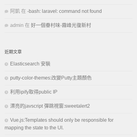
阿凱
在
-bash: laravel: command not found
admin
在
好一個眷村味-霧峰光復新村
近期文章
Elasticsearch 安裝
putty-color-themes:改變Putty主題顏色
利用ipify取得public IP
漂亮的javscript 彈跳視窗:sweetalert2
Vue.js:Templates should only be responsible for
mapping the state to the UI.