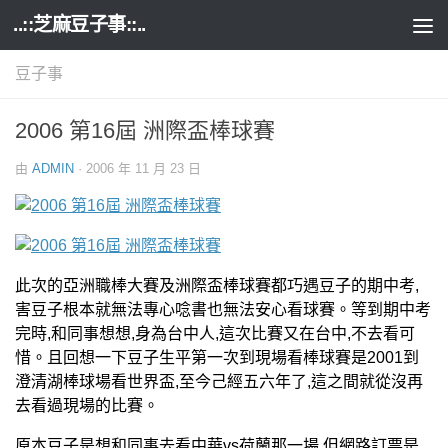
..::芝麻豆子事::..
Skip to content
豆子事
2006 第16屆 洲際盃棒球賽
由
ADMIN
·
2006 年 11 月 23 日
此次的亞洲職棒大賽及洲際盃棒球賽都巧遇豆子的期中考,
害豆子根本就無法專心唸書也無法安心看球賽。等到期中考
完時,和同事想想,身為台中人,這次比賽又在台中,不去看可
惜。且回想一下豆子生平第一次到現場看棒球賽是2001到
澄清湖棒球場看世界盃,至今己經五六年了,這之間就從沒再
去看過現場的比賽。
原本豆子是想和同事去看中華vs荷蘭那一場,但網路訂票是