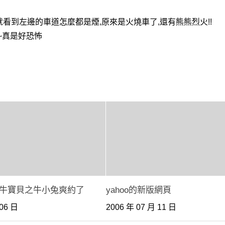
看到左邊的車道怎麼都是煙,原來是火燒車了,還有熊熊烈火!!
~真是好恐怖
牛寶貝之牛小兔爽約了
yahoo的新版網頁
 06 日
2006 年 07 月 11 日