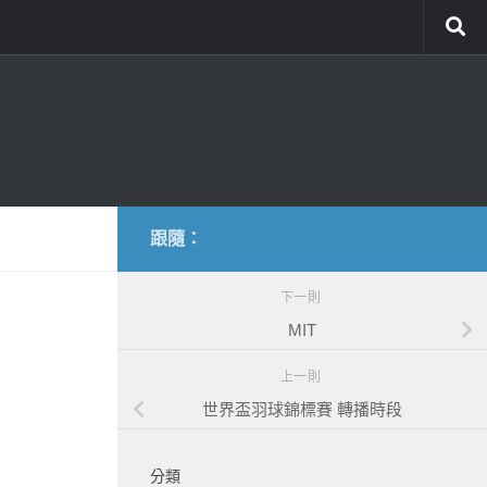
跟隨：
下一則
MIT
上一則
世界盃羽球錦標賽 轉播時段
分類