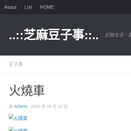
About
List
HOME
Skip to content
..::芝麻豆子事::..
記錄生活、旅
豆子事
火燒車
由
ADMIN
·
2005 年 08 月 10 日