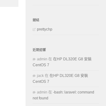
鏈結
prettychp
近期迴響
admin
在
在HP DL320E G8 安裝
CentOS 7
jack
在
在HP DL320E G8 安裝
CentOS 7
admin
在
-bash: laravel: command
not found