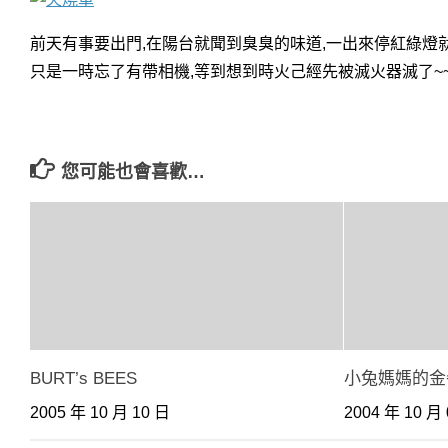
前天有事要出門,在陽台就聞到臭臭的味道,一出來停紅綠燈就
只是一時忘了有帶相機,等到想到時火己經先被滅火器滅了~
您可能也會喜歡…
BURT’s BEES
小兔媽媽的金
2005 年 10 月 10 日
2004 年 10 月