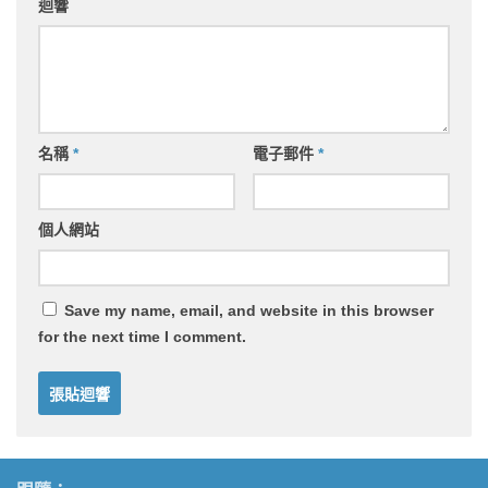
迴響
名稱
*
電子郵件
*
個人網站
Save my name, email, and website in this browser
for the next time I comment.