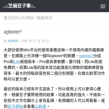
..::芝麻豆子事::..
Skip to content
夏日的BLOG傳說
/
電腦資訊
xplorer²
由
ADMIN
·
2005 年 07 月 18 日
大部份使用Win平台的使用者應該無一不使用內建的檔案總
管。在網路上也流傳一個叫xplorer²的軟體，
xplorer2
分成
Pro和
Lite
兩個版本，Pro是商業軟體，要付錢，而Lite則是
免費的。就算Lite版的版本其功能還是比微軟的檔案總管強
很多，最大的特點就是他有二個分割視窗，在做比較等功作
時可以更方便。
最近的版本己經有中文語系了，所以使用上可以更得心應
手，根據豆子實際使用的結果，功能是真的強大，不過有一
些些中文字在顯示上會有亂碼，有興趣的人可以用看看，或
到
官方網站
去看看
比較表
。