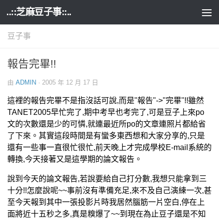
..::芝麻豆子事::..
Skip to content
豆子事
報告完畢!!
由
ADMIN
·
2005 年 12 月 17 日
這裡的報告完畢不是指沒話可說,而是"報告"->"完畢"!!雖然
TANET2005早忙完了,期中考早也考完了,可是豆子上來po
文的次數還是少的可憐,就連最近所po的文章連照片都給省
了下來。其實這段時間是有蠻多東西想和大家分享的,只是
還有一些事一直很忙很忙,前天晚上才完成學校E-mail系統的
轉換,今天接著又是這學期的論文報告。
說到今天的論文報告,若說要給自己打分數,我想只能拿到三
十分!!怎麼說呢~~事前沒有準備充足,來不及自己演練一次,甚
至今天報到其中一張投影片時我居然腦筋一片空白,停在上
面將近十五秒之多,真是糗爆了~~到現在為止豆子還是不知