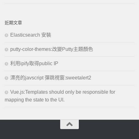
近期文章
Elasticsearch 安裝
putty-color-themes:改變Putty主題顏色
利用ipify取得public IP
漂亮的javscript 彈跳視窗:sweetalert2
Vue.js:Templates should only be responsible for
mapping the state to the UI.