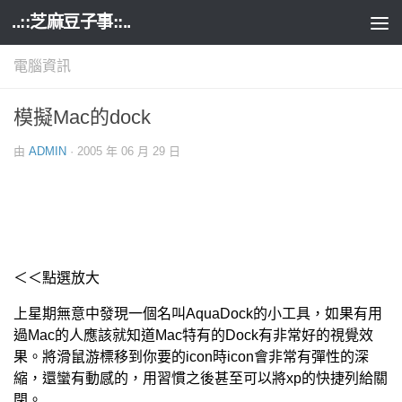
..::芝麻豆子事::..
Skip to content
電腦資訊
模擬Mac的dock
由
ADMIN
·
2005 年 06 月 29 日
＜＜點選放大
上星期無意中發現一個名叫AquaDock的小工具，如果有用
過Mac的人應該就知道Mac特有的Dock有非常好的視覺效
果。將滑鼠游標移到你要的icon時icon會非常有彈性的深
縮，還蠻有動感的，用習慣之後甚至可以將xp的快捷列給關
閉。