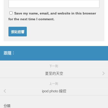
Save my name, email, and website in this browser
for the next time I comment.
跟隨：
下一則
夏至的天空
上一則
ipod photo 線控
分類