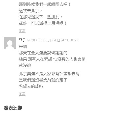
那到時候我們一起組團去吧！
這次去北京，
在那兒還交了一些朋友，
或許，可以派得上用場呢！
回覆
豆子
2005 年 05 月 04 日 at 11:30:56
是啊
那天在全大運要說聲謝謝的
結果 還有人在旁邊 怕沒有的人也會鬧
就沒說
北京奧運不是大家都有計畫想去嗎
是我們還沒畢業前就約定了
希望去的成啦
回覆
發表迴響