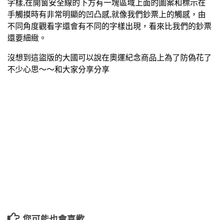
字樣,在開窗安全線的下方有一塊區域上面的圖案和標示在
手觸摸時有非常明顯的凹凸感,就像我們鈔票上的觸感，由
不同角度觀看字還會有不同的字樣出現，看來比我們的鈔票
還要細緻。
沒想到這盜版的大國可以說在奧運紀念商品上為了防偽花了
不少心思～～和大家分享分享
您可能也會喜歡…