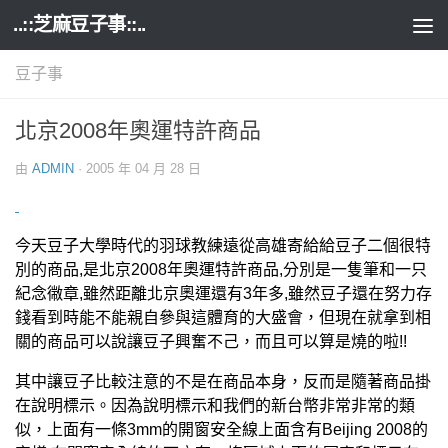
..::芝麻豆子事::..
Skip to content
豆子事
北京2008年奧運特許商品
由
ADMIN
·
2005 年 04 月 28 日
今天豆子大學時代的羽球教練遠從高雄寄給給豆子二個很特
別的商品,是北京2008年奧運特許商品,分別是一隻筆和一只
紀念幑章,雖然距離北京奧運還有3年多,雖然豆子還在努力存
錢看到時能不能親自參與這體育的大盛會，但現在就拿到相
關的商品可以說讓豆子興奮不己，而且可以算是燒的啦!!
其中讓豆子比較注意的不是在商品本身，反而是隨著商品掛
在說明標示。因為說明標示和我們的新台幣非常非常的類
似，上面有一條3mm的開窗安全線上面含有Beijing 2008的