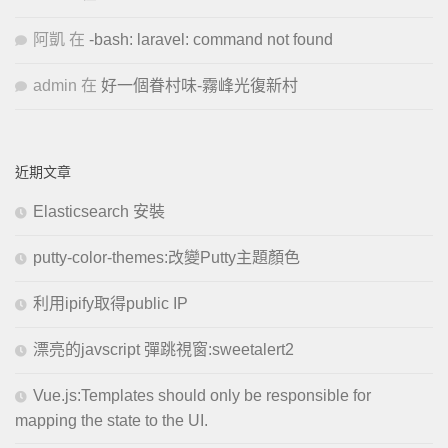
阿凱
在
-bash: laravel: command not found
admin
在
好一個眷村味-霧峰光復新村
近期文章
Elasticsearch 安裝
putty-color-themes:改變Putty主題顏色
利用ipify取得public IP
漂亮的javscript 彈跳視窗:sweetalert2
Vue.js:Templates should only be responsible for
mapping the state to the UI.