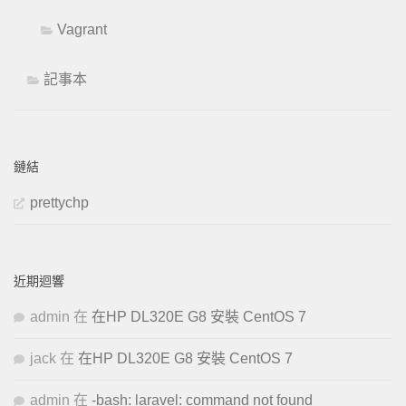
Vagrant
記事本
鏈結
prettychp
近期迴響
admin
在
在HP DL320E G8 安裝 CentOS 7
jack
在
在HP DL320E G8 安裝 CentOS 7
admin
在
-bash: laravel: command not found