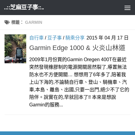
..::芝麻豆子事::..
Skip to content
標籤：
GARMIN
自行車
/
豆子事
/
騎乘分享
2015 年 04 月 17 日
Garmin Edge 1000 & 火炎山林道
2009年1月份買的Garmin Oregen 400T在最近
突然發現橡膠制的電源開關居然裂了,導置無法
防水也不方便開關… 想想用了6年多了,陪著我
上山下海的,不論騎自行車、登山、騎機車、汽
車,本島、離島、出國,只要一出門,絕少不了它的
陪伴。說實在的,早就回本了!! 本來是想說
Garmin的服務...