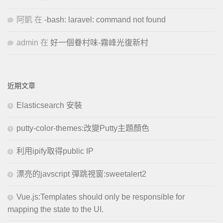
阿凱
在
-bash: laravel: command not found
admin
在
好一個眷村味-霧峰光復新村
近期文章
Elasticsearch 安裝
putty-color-themes:改變Putty主題顏色
利用ipify取得public IP
漂亮的javscript 彈跳視窗:sweetalert2
Vue.js:Templates should only be responsible for
mapping the state to the UI.