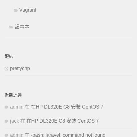
Vagrant
記事本
鏈結
prettychp
近期迴響
admin
在
在HP DL320E G8 安裝 CentOS 7
jack
在
在HP DL320E G8 安裝 CentOS 7
admin
在
-bash: laravel: command not found