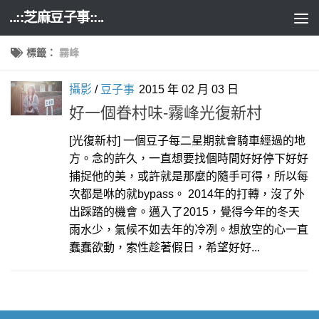
..::芝麻豆子事::..
Skip to content
標籤：
霧峰
攝影
/
豆子事
2015 年 02 月 03 日
好一個眷村味-霧峰光復新村
[光復新村] 一個豆子每二星期就會騎車經過的地
方。念的許久，一直想要找個時間好好停下好好
捕捉他的美，或許就是那麼的隨手可得，所以每
次都是咻的就bypass。 2014年的打轉，沒了外
出踩踏的機會。邁入了2015，覺得今年的冬天
雨水少，氣候不如去年的冷冽。想放空的心一直
蠢蠢欲動，索性趁著假日，希望好好...