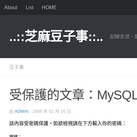
About
List
HOME
Skip to content
..::芝麻豆子事::..
記錄生活、旅
豆子事
受保護的文章：MySQ
由
ADMIN
·
2009 年 02 月 16 日
該內容受密碼保護。如欲檢視請在下方輸入你的密碼：