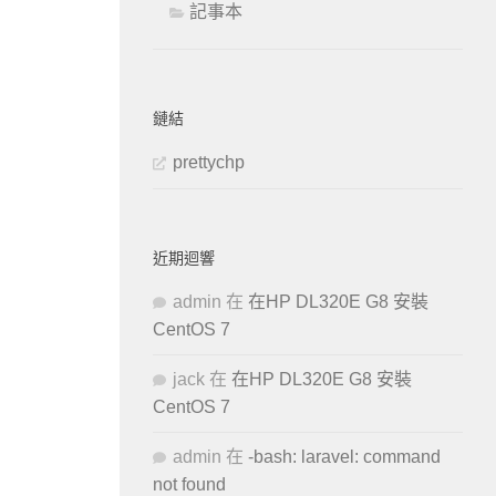
記事本
鏈結
prettychp
近期迴響
admin
在
在HP DL320E G8 安裝
CentOS 7
jack
在
在HP DL320E G8 安裝
CentOS 7
admin
在
-bash: laravel: command
not found