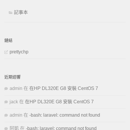
記事本
鏈結
prettychp
近期迴響
admin
在
在HP DL320E G8 安裝 CentOS 7
jack
在
在HP DL320E G8 安裝 CentOS 7
admin
在
-bash: laravel: command not found
阿凱
在
-bash: laravel: command not found