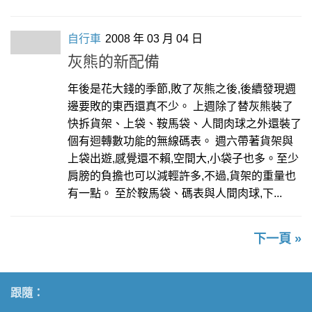
自行車
2008 年 03 月 04 日
灰熊的新配備
年後是花大錢的季節,敗了灰熊之後,後續發現週
邊要敗的東西還真不少。 上週除了替灰熊裝了
快拆貨架、上袋、鞍馬袋、人間肉球之外還裝了
個有迴轉數功能的無線碼表。 週六帶著貨架與
上袋出遊,感覺還不賴,空間大,小袋子也多。至少
肩膀的負擔也可以減輕許多,不過,貨架的重量也
有一點。 至於鞍馬袋、碼表與人間肉球,下...
下一頁 »
跟隨：