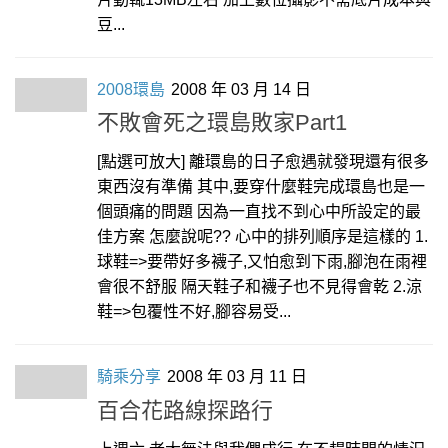
豆...
2008環島
2008 年 03 月 14 日
不敗會死之環島敗家Part1
[點選可放大] 離環島的日子愈遇就發現還有很多
東西沒有準備 其中,要穿什麼鞋完成環島也是一
個頭痛的問題 因為一直找不到心中所設定的最
佳方案 怎麼說呢?? 心中的排列順序是這樣的 1.
球鞋=>要帶好多襪子,又怕愈到下雨,腳泡在雨裡
會很不舒服 隔天鞋子和襪子也不見得會乾 2.涼
鞋=>包覆性不好,腳容易受...
騎乘分享
2008 年 03 月 11 日
百合花路線探路行