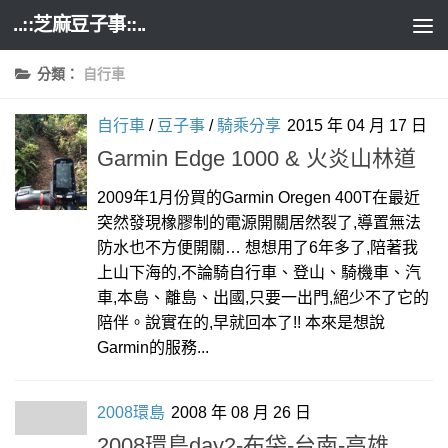
..::芝麻豆子事::..
Skip to content
分類：
自行車
自行車
/
豆子事
/
騎乘分享
2015 年 04 月 17 日
Garmin Edge 1000 & 火炎山林道
2009年1月份買的Garmin Oregen 400T在最近
突然發現橡膠制的電源開關居然裂了,導置無法
防水也不方便開關… 想想用了6年多了,陪著我
上山下海的,不論騎自行車、登山、騎機車、汽
車,本島、離島、出國,只要一出門,絕少不了它的
陪伴。說實在的,早就回本了!! 本來是想說
Garmin的服務...
2008環島
2008 年 08 月 26 日
2008環島day2-布袋-台南-高雄