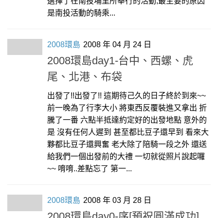
選擇了在南投埔里所舉行的活動,最主要的原因
是南投活動的騎乘...
2008環島
2008 年 04 月 24 日
2008環島day1-台中、西螺、虎
尾、北港、布袋
出發了!!出發了!! 這期待己久的日子終於到來~~
前一晚為了行李大小 將東西反覆裝進又拿出 折
騰了一番 六點半抵達約定好的出發地點 意外的
是 沒有任何人遲到 甚至都比豆子還早到 看來大
夥都比豆子還興奮 老大除了陪騎一段之外 還送
給我們一個出發前的大禮 一切就從照片說起囉
~~ 唷唷..差點忘了 第一...
2008環島
2008 年 03 月 28 日
2008環島day0-序[預祝圓滿成功]