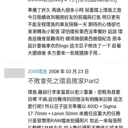
準備了許久 再過九個多小時 就要踏上環島之旅
今日陸續收到親朋好友的祝福與打氣 明日更有
不能全程環島的車友陪騎一天 期待的心情卻也
漸漸轉為小緊張 深怕還有東西沒準備好 話說 環
島這機會是難得的 總得搞個東西做個紀念 原本
設計要做車衣的logo 這次豆子修改了一下 趁著
大選過後 多方要來一些競選旗子用...
2008環島
2008 年 03 月 23 日
不敗會死之環島敗家Part2
環島,雖說行李家當是以愈少重量、愈輕為首要
目標 不過,這份難得的回憶沒有相機來記錄 這怎
麼行呢!! 所以豆子這次準備以 400D + Sigma
17-70mm + canon 50mm 來擔任這重大的任務
只是習慣用RAW檔來拍攝照片 如此一來每張照
片動輒13MB左右 加上數位攝影不需底片成本與