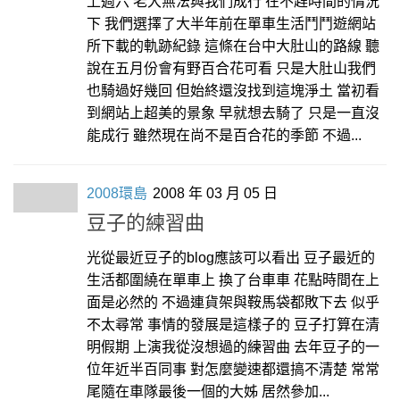
上週六 老大無法與我們成行 在不趕時間的情況
下 我們選擇了大半年前在單車生活鬥鬥遊網站
所下載的軌跡紀錄 這條在台中大肚山的路線 聽
說在五月份會有野百合花可看 只是大肚山我們
也騎過好幾回 但始終還沒找到這塊淨土 當初看
到網站上超美的景象 早就想去騎了 只是一直沒
能成行 雖然現在尚不是百合花的季節 不過...
2008環島
2008 年 03 月 05 日
豆子的練習曲
光從最近豆子的blog應該可以看出 豆子最近的
生活都圍繞在單車上 換了台車車 花點時間在上
面是必然的 不過連貨架與鞍馬袋都敗下去 似乎
不太尋常 事情的發展是這樣子的 豆子打算在清
明假期 上演我從沒想過的練習曲 去年豆子的一
位年近半百同事 對怎麼變速都還搞不清楚 常常
尾隨在車隊最後一個的大姊 居然參加...