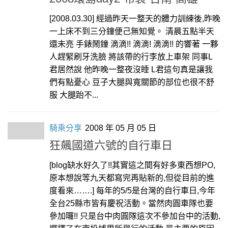
[2008.03.30] 經過昨天一整天的體力訓練後,昨晚
一上床不到三分鐘便己無知覺。 清晨五點半天
還未亮 手錶鬧鐘 滴滴!! 滴滴! 滴滴!! 的響著 一夥
人趕緊刷牙洗臉 將該帶的行李放上車架 同事L
君居然說 他昨晚一整夜沒睡 L君這句真是讓我
們有點憂心 豆子大腿與寬關節的部位也很不舒
服 大腿跆不...
騎乘分享
2008 年 05 月 05 日
狂飆國道六號的自行車日
[blog缺水好久了!!其實這之間有好多東西想PO,
原本想說等九天都寫完再貼新的,但從目前的進
度看來…….] 每年的5/5是台灣的自行車日,今年
全台25縣市皆有慶祝活動。當然肉圓車隊也要
參加囉!! 只是台中肉圓隊這次不參加台中的活動,